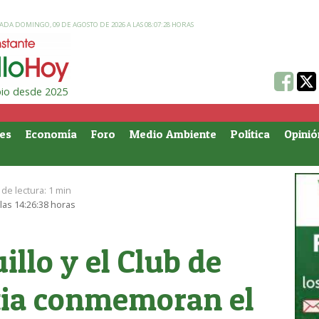
ADA DOMINGO, 09 DE AGOSTO DE 2026 A LAS 08:07:28 HORAS
ipio desde 2025
es
Economía
Foro
Medio Ambiente
Política
Opinió
de lectura:
1 min
las 14:26:38 horas
illo y el Club de
tia conmemoran el