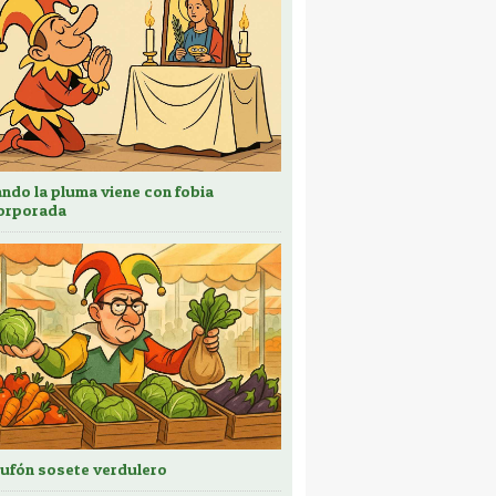
ndo la pluma viene con fobia
orporada
bufón sosete verdulero