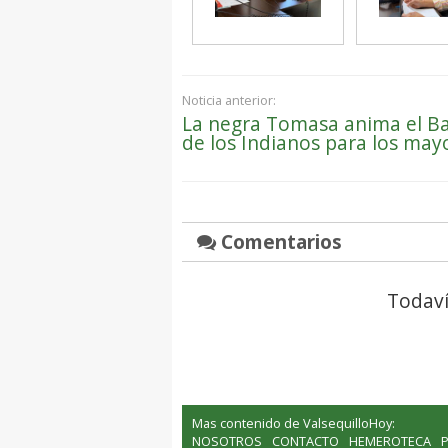
Noticia anterior:
La negra Tomasa anima el Ba
de los Indianos para los may
Comentarios
Todaví
Mas contenido de ValsequilloHoy:
NOSOTROS
CONTACTO
HEMEROTECA
P