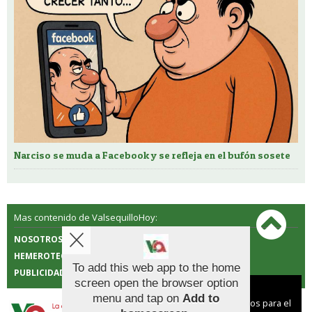
Narciso se muda a Facebook y se refleja en el bufón sosete
Mas contenido de ValsequilloHoy:
NOSOTROS
CONTACTO
HEMEROTECA
POLÍTICA DE COOKIES
To add this web app to the home
PUBLICIDAD
screen open the browser option
Aviso sobre el Uso de cookies:
menu and tap on
Add to
Utilizamos cookies nuestras y de terceros para el