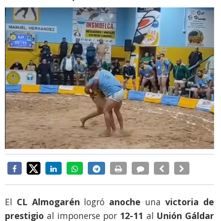
El
CL Almogarén
logró
anoche
una
victoria de
prestigio
al imponerse por
12-11
al
Unión Gáldar