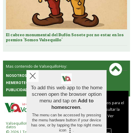
El cabreo monumental del Bufón Sosete por no estar en los
premios 'Somos Valsequillo'
Mas contenido de ValsequilloHoy:
NOSOTROS
CONTACTO
HEMEROTECA
POLÍTICA DE COOKIES
To add this web app to the home
PUBLICIDAD
screen open the browser option
Aviso sobre el Uso de cookies:
menu and tap on
Add to
Utilizamos cookies nuestras y de terceros para el
homescreen
.
funcionamiento del digital. Puedes consultar la
The menu can be accessed by pressing
lista de cookies y como desconectarlas.
Ver
the menu hardware button if your device
nuestra Política de Privacidad y Cookies
ValsequilloHoy |
Términos de uso
|
Protección de
has one, or by tapping the top right menu
datos
icon
.
© 2026 | Todos los derechos reservados
Aceptar Cookies
Personalizar