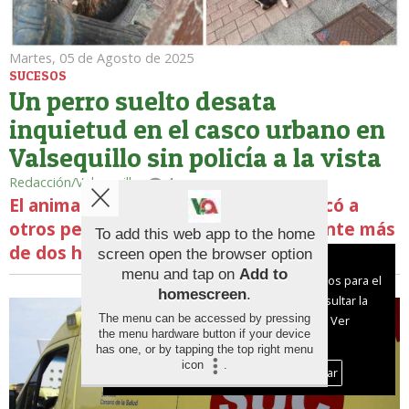
Martes, 05 de Agosto de 2025
SUCESOS
Un perro suelto desata
inquietud en el casco urbano en
Valsequillo sin policía a la vista
Redacción/Valsequillo
4
El animal mordió a una persona y atacó a
otros perros, generando pánico durante más
To add this web app to the home
de dos horas entre los vecinos
screen open the browser option
Aviso sobre el Uso de cookies:
menu and tap on
Add to
Utilizamos cookies nuestras y de terceros para el
homescreen
.
funcionamiento del digital. Puedes consultar la
The menu can be accessed by pressing
lista de cookies y como desconectarlas.
Ver
the menu hardware button if your device
nuestra Política de Privacidad y Cookies
has one, or by tapping the top right menu
icon
.
Aceptar Cookies
Personalizar