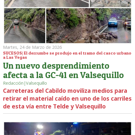
Martes, 24 de Marzo de 2026
SUCESOS| El derrumbe se produjo en el tramo del casco urbano
a Las Vegas
Un nuevo desprendimiento
afecta a la GC-41 en Valsequillo
Redacción|Valsequillo
Carreteras del Cabildo moviliza medios para
retirar el material caído en uno de los carriles
de esta vía entre Telde y Valsequillo