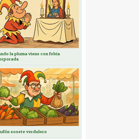
ndo la pluma viene con fobia
orporada
bufón sosete verdulero