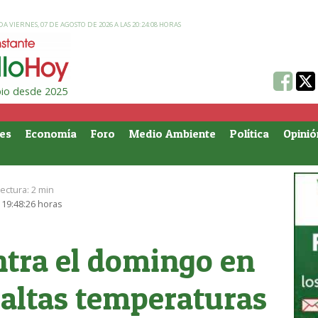
A VIERNES, 07 DE AGOSTO DE 2026 A LAS 20:24:08 HORAS
ipio desde 2025
es
Economía
Foro
Medio Ambiente
Política
Opinió
ectura:
2 min
s 19:48:26 horas
ntra el domingo en
 altas temperaturas