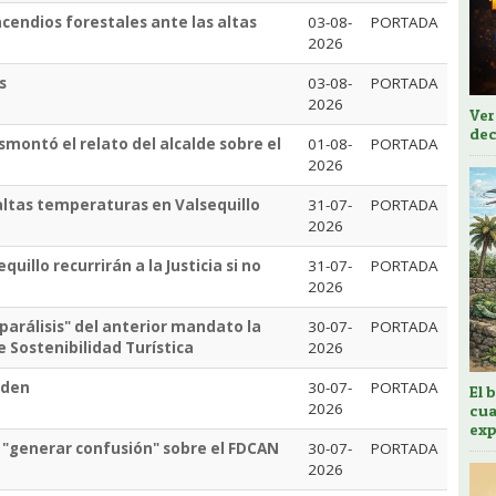
incendios forestales ante las altas
03-08-
PORTADA
2026
s
03-08-
PORTADA
2026
Ver
dec
montó el relato del alcalde sobre el
01-08-
PORTADA
2026
 altas temperaturas en Valsequillo
31-07-
PORTADA
2026
illo recurrirán a la Justicia si no
31-07-
PORTADA
2026
"parálisis" del anterior mandato la
30-07-
PORTADA
e Sostenibilidad Turística
2026
rden
30-07-
PORTADA
El 
2026
cua
exp
 "generar confusión" sobre el FDCAN
30-07-
PORTADA
2026