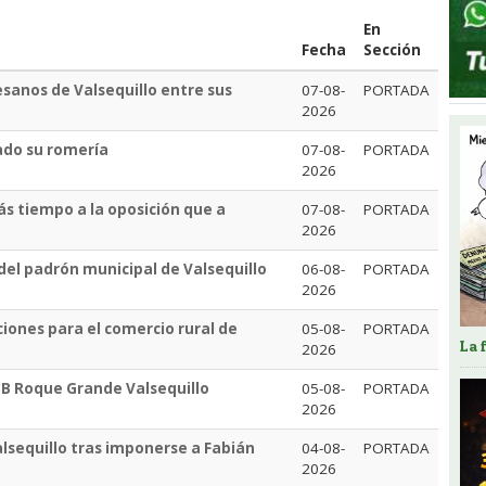
En
Fecha
Sección
esanos de Valsequillo entre sus
07-08-
PORTADA
2026
ado su romería
07-08-
PORTADA
2026
ás tiempo a la oposición que a
07-08-
PORTADA
2026
 del padrón municipal de Valsequillo
06-08-
PORTADA
2026
iones para el comercio rural de
05-08-
PORTADA
La 
2026
 CB Roque Grande Valsequillo
05-08-
PORTADA
2026
lsequillo tras imponerse a Fabián
04-08-
PORTADA
2026