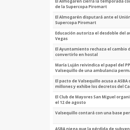
El Almogarén cierra la temporada co
de la Supercopa Piromart
El Almogarén disputará ante el Unión G
Supercopa Piromart
Educación autoriza el desdoble del au
Vegas
El Ayuntamiento rechaza el cambio de
convertirlo en hostal
María Luján reivindica el papel del 
Valsequillo de una ambulancia per
El pacto de Valsequillo acusa a ASBA 
millones y exhibe los decretos del Ca
El Club de Mayores San Miguel organi
el 12 de agosto
Valsequillo contará con una base p
ASBA niega que la pérdida de subven