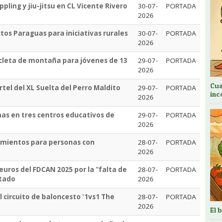
pling y jiu-jitsu en CL Vicente Rivero
30-07-
PORTADA
2026
tos Paraguas para iniciativas rurales
30-07-
PORTADA
2026
icleta de montaña para jóvenes de 13
29-07-
PORTADA
2026
Cua
tel del XL Suelta del Perro Maldito
29-07-
PORTADA
inc
2026
mas en tres centros educativos de
29-07-
PORTADA
2026
amientos para personas con
28-07-
PORTADA
2026
euros del FDCAN 2025 por la "falta de
28-07-
PORTADA
ltado
2026
l circuito de baloncesto '1vs1 The
28-07-
PORTADA
2026
El 