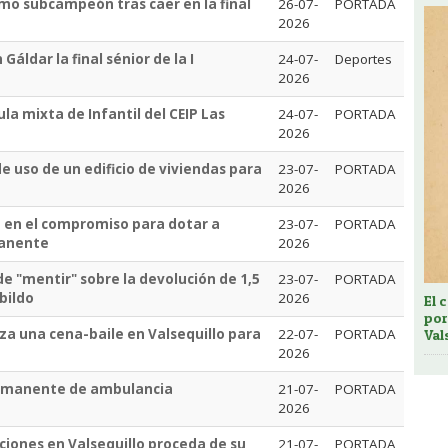
mo subcampeón tras caer en la final
26-07-
PORTADA
2026
áldar la final sénior de la I
24-07-
Deportes
2026
la mixta de Infantil del CEIP Las
24-07-
PORTADA
2026
 uso de un edificio de viviendas para
23-07-
PORTADA
2026
PP en el compromiso para dotar a
23-07-
PORTADA
manente
2026
de "mentir" sobre la devolución de 1,5
23-07-
PORTADA
bildo
2026
El 
por
za una cena-baile en Valsequillo para
22-07-
PORTADA
Val
2026
ermanente de ambulancia
21-07-
PORTADA
2026
ciones en Valsequillo proceda de su
21-07-
PORTADA