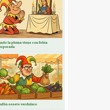
ndo la pluma viene con fobia
orporada
bufón sosete verdulero